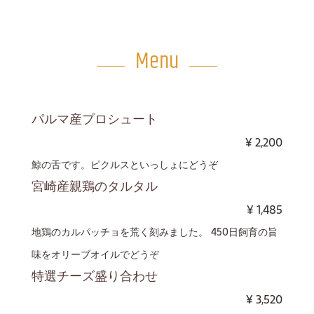
Menu
パルマ産プロシュート
¥
2,200
鯨の舌です。ピクルスといっしょにどうぞ
宮崎産親鶏のタルタル
¥
1,485
地鶏のカルパッチョを荒く刻みました。 450日飼育の旨
味をオリーブオイルでどうぞ
特選チーズ盛り合わせ
¥
3,520