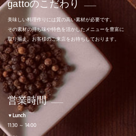
gattoのこだわり
美味しい料理作りには質の高い素材が必要です。
その素材の持ち味や特色を活かしたメニューを豊富に
取り揃え、お客様のご来店をお待ちしております。
営業時間
▼Lunch
11:30 ～ 14:00