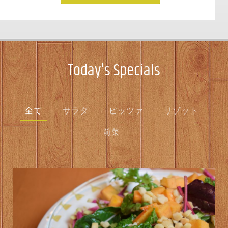
Today's Specials
全て
サラダ
ピッツァ
リゾット
前菜