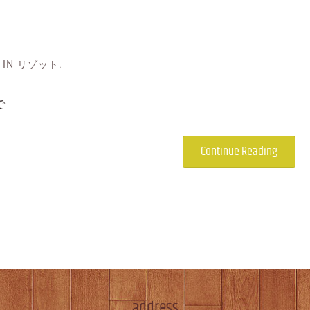
 IN リゾット.
で
Continue Reading
address