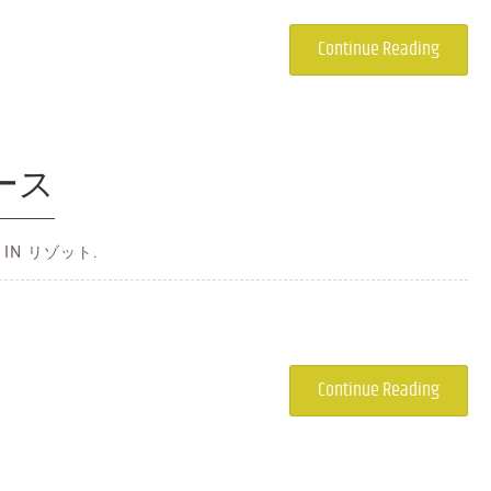
Continue Reading
ース
 IN リゾット.
Continue Reading