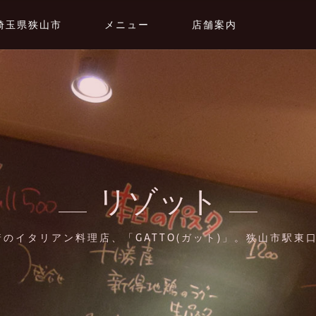
埼玉県狭山市
メニュー
店舗案内
リゾット
のイタリアン料理店、「GATTO(ガット)」。狭山市駅東