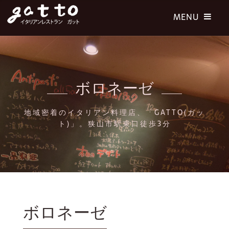
ボロネーゼ
地域密着のイタリアン料理店、「GATTO(ガッ
ト)」。狭山市駅東口徒歩3分
ボロネーゼ