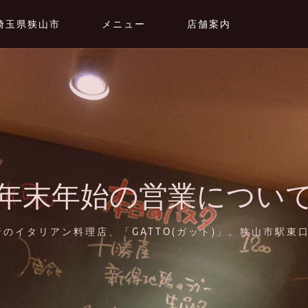
埼玉県狭山市
メニュー
店舗案内
年末年始の営業につい
のイタリアン料理店、「GATTO(ガット)」。狭山市駅東