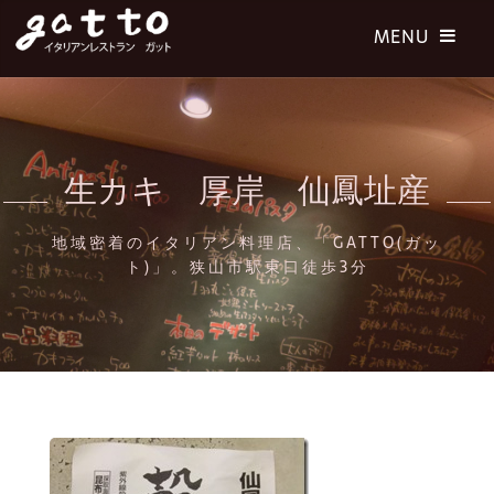
生カキ 厚岸 仙鳳址産
地域密着のイタリアン料理店、「GATTO(ガッ
ト)」。狭山市駅東口徒歩3分